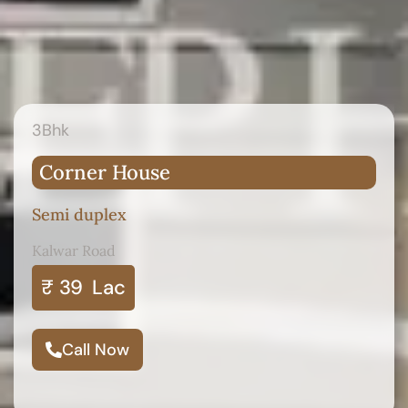
3Bhk
Corner House
Semi duplex
Kalwar Road
₹ 39
Lac
Call Now